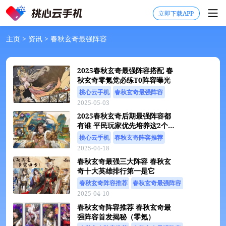
立即下载APP
主页
>
资讯
>
春秋玄奇最强阵容
2025春秋玄奇最强阵容搭配 春
秋玄奇零氪党必练T0阵容曝光
桃心云手机
春秋玄奇最强阵容
2025-05-03
春秋玄奇游戏攻略
春秋玄奇新手攻略
2025春秋玄奇后期最强阵容都
春秋玄奇阵容推荐
云手机
有谁 平民玩家优先培养这2个角
色【最新】
桃心云手机
春秋玄奇阵容推荐
2025-04-18
春秋玄奇最强阵容
春秋玄奇平民攻略
春秋玄奇最强三大阵容 春秋玄
春秋玄奇
春秋玄奇游戏攻略
奇十大英雄排行第一是它
春秋玄奇新手攻略
云手机
春秋玄奇阵容推荐
春秋玄奇最强阵容
2025-04-10
春秋玄奇最强英雄
桃心云手机
春秋玄奇
春秋玄奇阵容推荐 春秋玄奇最
春秋玄奇游戏攻略
春秋玄奇新手攻略
云手机
强阵容首发揭秘（零氪）