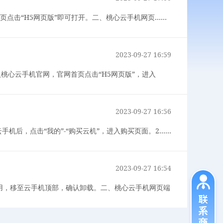
网首页点击“H5网页版”即可打开。二、桃心云手机网页……
2023-09-27 16:59
进入桃心云手机官网，官网首页点击“H5网页版”，进入
2023-09-27 16:56
手机后，点击“我的”-“购买云机”，进入购买页面。2……
2023-09-27 16:54
用，移至云手机顶部，确认卸载。二、桃心云手机网页端