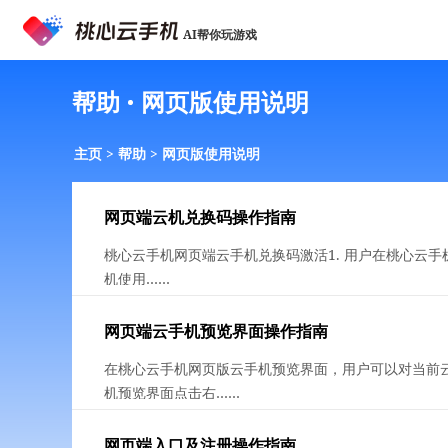
AI帮你玩游戏
帮助
网页版使用说明
主页
>
帮助
>
网页版使用说明
网页端云机兑换码操作指南
桃心云手机网页端云手机兑换码激活1. 用户在桃心云手
机使用……
网页端云手机预览界面操作指南
在桃心云手机网页版云手机预览界面，用户可以对当前
机预览界面点击右……
网页端入口及注册操作指南