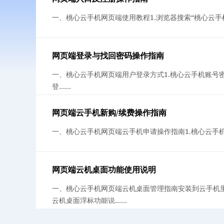
一、桃心云手机网页端使用教程1.浏览器搜索“桃心云手机”
网页端登录与找回密码操作指南
一、桃心云手机网页端用户登录方式1.桃心云手机账号密码
登……
网页端云手机新购/续费操作指南
一、桃心云手机网页端云手机申请操作指南1.桃心云手机网
网页端云机桌面功能使用说明
一、桃心云手机网页端云机桌面管理指南安装到云手机
云机桌面浮标功能说……