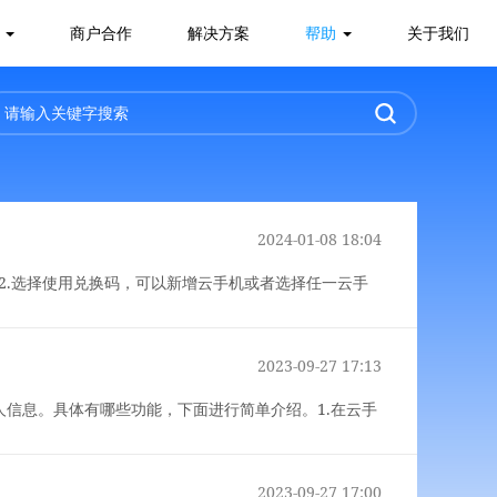
商户合作
解决方案
帮助
关于我们
2024-01-08 18:04
。2.选择使用兑换码，可以新增云手机或者选择任一云手
2023-09-27 17:13
信息。具体有哪些功能，下面进行简单介绍。1.在云手
2023-09-27 17:00