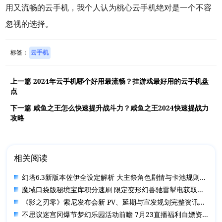
用又流畅的云手机，我个人认为桃心云手机绝对是一个不容
忽视的选择。
标签：
云手机
上一篇
2024年云手机哪个好用最流畅？挂游戏最好用的云手机盘
点
下一篇
咸鱼之王怎么快速提升战斗力？咸鱼之王2024快速提战力
攻略
相关阅读
幻塔6.3新版本佐伊全设定解析 大主祭角色剧情与卡池规则一览
魔域口袋版秘境宝库积分速刷 限定变形幻兽驰雷掣电获取全攻略
《影之刃零》索尼发布会新 PV、延期与宣发规划完整资讯汇总
不思议迷宫冈爆节梦幻乐园活动前瞻 7月23直播福利白嫖资源指南