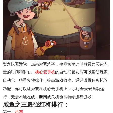
想要快速升级、提高游戏效率，单靠玩家肝可能需要花费大
量的时间和耐心。
桃心云手机
的自动托管功能可以帮助玩家
自动化一些重复性操作，提高游戏效率。通过设置任务托管
功能，你可以让游戏在桃心云手机上24小时全天候自动运
行，无需本地在线，断网或关机也能持续进行游戏。
咸鱼之王最强红将排行：
第一：
吕布