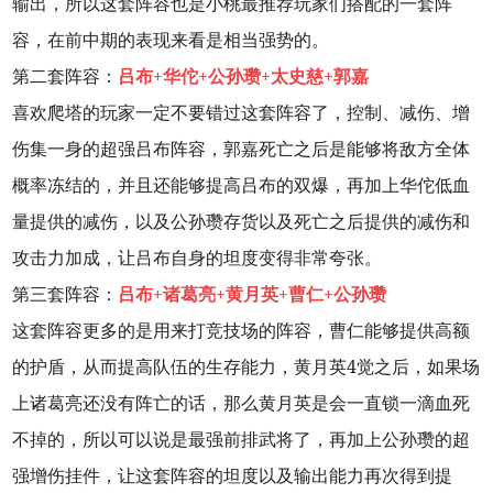
输出，所以这套阵容也是小桃最推荐玩家们搭配的一套阵
容，在前中期的表现来看是相当强势的。
第二套阵容：
吕布+华佗+公孙瓒+太史慈+郭嘉
喜欢爬塔的玩家一定不要错过这套阵容了，控制、减伤、增
伤集一身的超强吕布阵容，郭嘉死亡之后是能够将敌方全体
概率冻结的，并且还能够提高吕布的双爆，再加上华佗低血
量提供的减伤，以及公孙瓒存货以及死亡之后提供的减伤和
攻击力加成，让吕布自身的坦度变得非常夸张。
第三套阵容：
吕布+诸葛亮+黄月英+曹仁+公孙瓒
这套阵容更多的是用来打竞技场的阵容，曹仁能够提供高额
的护盾，从而提高队伍的生存能力，黄月英4觉之后，如果场
上诸葛亮还没有阵亡的话，那么黄月英是会一直锁一滴血死
不掉的，所以可以说是最强前排武将了，再加上公孙瓒的超
强增伤挂件，让这套阵容的坦度以及输出能力再次得到提