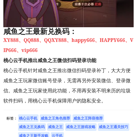
咸鱼之王最新兑换码：
XY888、QQ888、QQXY888、happy666、HAPPY666、V
IP666、vip666
桃心云手机推出咸鱼之王微信扫码登录功能
桃心云手机针对咸鱼之王推出微信扫码登录补丁，大大方便
咸鱼之王玩家微信账号登录，无需再另外安装微信、登录微
信。咸鱼之王玩家使用此功能，不用再安装不明来历的垃圾
软件扫码，用桃心云手机保障用户的隐私安全。
标签：
桃心云手机
咸鱼之王角色推荐
咸鱼之王阵容推荐
咸鱼之王兑换码
咸鱼之王
咸鱼之王游戏攻略
咸鱼之王通关技巧
咸鱼之王新手攻略
云手机